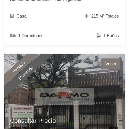
Casa
215 M² Totales
1 Dormitorios
1 Baños
Vendido
Venta
Retasado
Consultar Precio
140 M² Totales
11