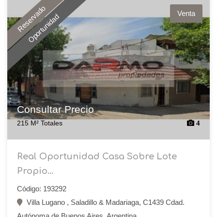
Reservado
Venta
Oportunidad
Consultar Precio
215 M² Totales
4
Real Oportunidad Casa Sobre Lote
Propio...
Código: 193292
Villa Lugano , Saladillo & Madariaga, C1439 Cdad.
Autónoma de Buenos Aires, Argentina